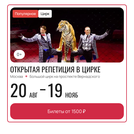
Популярное
Цирк
0+
ОТКРЫТАЯ РЕПЕТИЦИЯ В ЦИРКЕ
Москва
Большой цирк на проспекте Вернадского
20
19
АВГ
НОЯБ
Билеты от
1500
₽