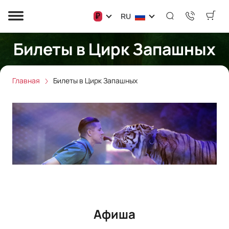
₽
RU
Билеты в Цирк Запашных
Главная
Билеты в Цирк Запашных
Афиша