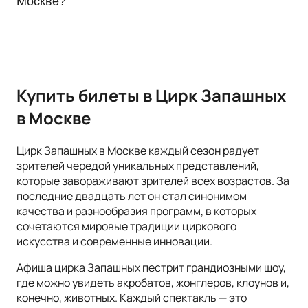
Москве?
выступлений, и возможность покупки билетов онлайн.
Чтобы купить билет в цирк братьев Запашных, выберите
места в арене, количество билетов и способ оплаты. После
оплаты на указанный email будут высланы билеты.
Купить билеты в Цирк Запашных
в Москве
Цирк Запашных в Москве каждый сезон радует
зрителей чередой уникальных представлений,
которые завораживают зрителей всех возрастов. За
последние двадцать лет он стал синонимом
качества и разнообразия программ, в которых
сочетаются мировые традиции циркового
искусства и современные инновации.
Афиша цирка Запашных пестрит грандиозными шоу,
где можно увидеть акробатов, жонглеров, клоунов и,
конечно, животных. Каждый спектакль — это