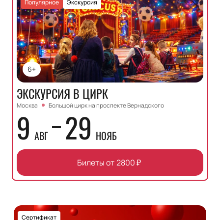
Популярное
Экскурсия
6+
ЭКСКУРСИЯ В ЦИРК
Москва
Большой цирк на проспекте Вернадского
9
29
АВГ
НОЯБ
Билеты от
2800
₽
Сертификат