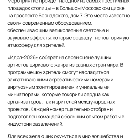
Мероприятие пройдет на одной из самых престижных
площадок столицы — в Большом Московском цирке
на проспекте Вернадского, дом 7. Это место известно
своим современным оборудованием,
обеспечивающим великолепные световые и
звуковые эффекты, которые создадут неповторимую
атмосферу для зрителей.
«Идол-2026» соберет на своей сцене лучших
артистов циркового жанра из разных стран мира. В
программе шоу зрители смогут насладиться
захватывающими акробатическими номерами,
виртуозным жонглированием и уникальными
миниатюрами, которые покорили сердца как
организаторов, так и зрителей международных
проектов. Каждый номер тщательно отобран и
подготовлен командой с большим опытом работы в
индустрии развлечений.
Для всех желающих окунуться в мир волшебства и