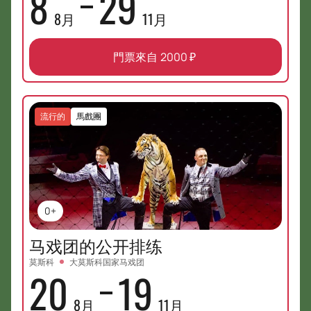
8
29
8月
11月
門票來自
2000
₽
流行的
馬戲團
0+
马戏团的公开排练
莫斯科
大莫斯科国家马戏团
20
19
8月
11月