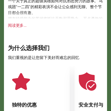
一个关于真正的超级英雄如何对抗邪恶势力的故事。 马
戏团“一二四”的精彩表演不会让公众感到无聊。 整个节
目都会很有趣。
拥有特殊能力的英雄将抵抗无数邪恶势力。 五名勇敢的
勇者必须与幽灵、吸血鬼和食尸鬼作战。 所有人都在阿
阅读更多...
兹瑞尔伯爵的叛乱中苏醒，阿兹瑞尔伯爵再次推行他的
黑暗计划，从百年的沉睡中苏醒。 为了防止邪恶蔓延，
他的想法必须被英雄们摧毁！ “一二四”节目不仅对成人
为什么选择我们
而且对儿童都很有趣。 现代的呈现方式和美妙的沉浸式
氛围营造出美妙的临场感。
我们重视的是让您留下美好而难忘的回忆
扎帕什尼马戏团《一二四》全新节目，生动的剧本，高
品质的表演，让你沉浸在奇幻之中，欣赏一场有趣的表
演。 为了给观众带来惊喜并让观众尽可能多地参与到动
作中，使用了现代技术设备——良好的空间音效、灯光
和特效。 特别是一二四节目，制作了特别的装饰，缝制
了别致的服装。
观众会喜欢将训练有素的动物带到节目中的想法。 他们
给一二四增添了神秘色彩。 他们使活动变得明亮而独
独特的优惠
安全支付与数
特。