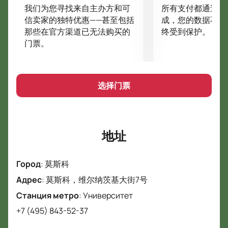
如何以及在哪里购买“一二四”节目的门票？
我们为您寻找来自主办方和可
所有支付都通过安
您可以在我们的网站上以一二四的价格购买大马戏团的
信卖家的独特优惠——甚至包括
成，您的数据不会
那些在官方渠道已无法购买的
终受到保护。
门票。 您需要简单快捷地下订单。 在大厅中选择一个
门票。
免费座位并指定适当的付款方式就足够了 - 通过卡或现
金。 要使用银行卡付款，您需要提供付款数据和用于发
送电子机票和购买收据的电子邮件地址。 操作在银行的
支付页面进行，不用担心钱的问题。 以现金方式付款是
选择门票
在通过交付收到门票后进行的。 快递服务另行计算。
送货到全国所有城市。
要在该国最好的竞技场之一享受高质量和充满活力的节
目，请参观莫斯科大马戏团的一二四秀。 可以在我们的
地址
网站上购买门票！ 沉浸在与邪恶英勇斗争的氛围中，伴
随着艺术家的精彩表演！
Город
:
莫斯科
Адрес
:
莫斯科，维尔纳茨基大街7号
Станция метро
:
Университет
+7 (495) 843-52-37