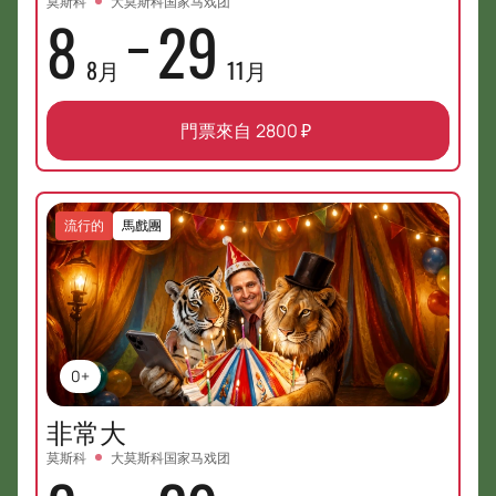
莫斯科
大莫斯科国家马戏团
8
29
8月
11月
門票來自
2800
₽
流行的
馬戲團
0+
非常大
莫斯科
大莫斯科国家马戏团