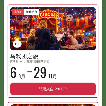
流行的
短途旅行
6+
马戏团之旅
莫斯科
大莫斯科国家马戏团
6
29
8月
11月
門票來自
2800
₽