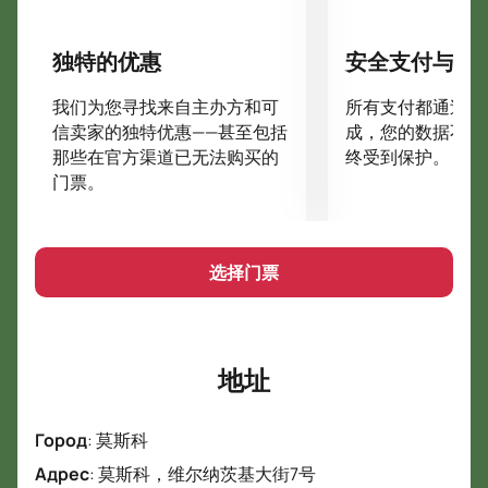
表演的开始时间被保存。 购买的门票在上述日期有效。
奇迹发生。 您可以在令人惊叹的马戏表演“可能是一个
独特的优惠
安全支付与数
不可思议的童话”中确认这一点。 真正的新年魔术将在
马戏团的舞台上举行
我们为您寻找来自主办方和可
所有支付都通过安
Vernadsky 从 2021 年 12 月 16 日到 2022 年 1 月 30 日。
信卖家的独特优惠——甚至包括
成，您的数据不会
艺术家们正在为观众准备一场色彩缤纷、引人入胜的表
那些在官方渠道已无法购买的
终受到保护。
演，最复杂的马戏技巧、专业的表演和别致的音乐将融
门票。
合在一起，让在场的人目瞪口呆。 《可能不可思议的故
事》节目门票已经开售，千万不要错过！
在马戏团里，安徒生多年前写下的《可能不可思议的故
选择门票
事》将焕发出新的色彩。 在这里，杂技演员、杂耍演
员、小丑、驯兽师、走钢丝的人和魔术师将向您讲述一
个公主的故事，这个公主想嫁给一个可以借助他们的创
造力给她一些不寻常的东西的公主。 无论年轻人如何努
地址
力给公主惊喜，他们都无法超越这位可怜的艺术家。 他
被美丽的公主迷住了，被她的美貌所鼓舞，创造了一个
Город
:
莫斯科
真正的奇迹。 这些是照片栩栩如生的时间。
马戏树“可能是一个令人难以置信的童话”是儿童的节日
Адрес
:
莫斯科，维尔纳茨基大街7号