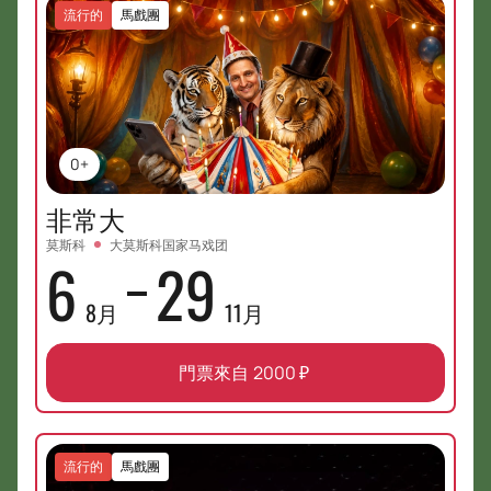
流行的
馬戲團
0+
非常大
莫斯科
大莫斯科国家马戏团
6
29
8月
11月
門票來自
2000
₽
流行的
馬戲團