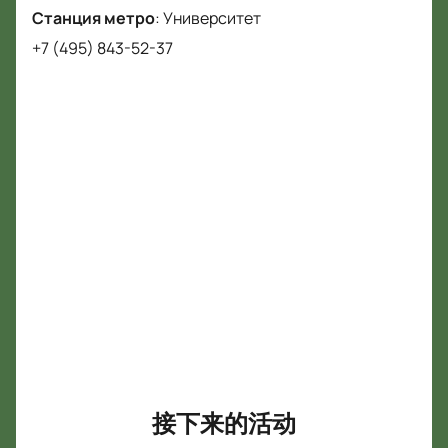
表演，是成年人再次相信新年奇迹、投入友善气氛的机
Станция метро
:
Университет
会。 您还有时间在我们的网站上购买“可能令人难以置
+7 (495) 843-52-37
信的童话故事”的门票。 你想看看马戏艺术的最佳代表
如何在人类能力的边缘表演最困难的技巧，享受华丽的
编舞、独特的音乐和令人难以置信的特效吗？ 与全家人
一起到大马戏团观看“不可思议的童话故事”！
如何购买“可能不可思议的故事”的门票
最简单的方法是在线购买。 “可能令人难以置信的故事”
的门票在我们的网站上出售。 只需几分钟，您就可以下
订单。 选择日期，地点，发送订单。 您可以在快递送
达门票时用卡或现金支付。
每个孩子都梦想着登上圣诞树去看马戏团。 “可能是一
个不可思议的童话故事”是在除夕夜取悦您的孩子，或
者让您的童年梦想成真的绝佳机会。 会议将于12月16
日、19日、21日、26日、25日、27日、9日、31日、2
月4日、8日、15日、16日、22日、1月23日举行。 票价
从 1500 到 7000 卢布不等。
接下来的活动