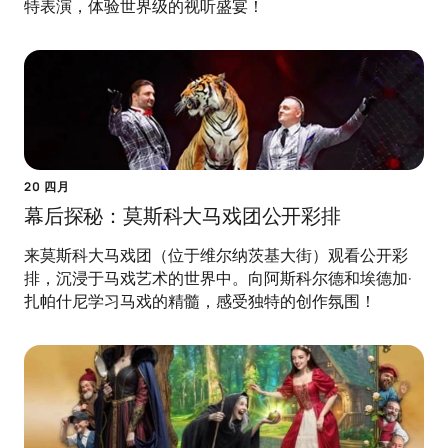
特表演，体验世界级的视听盛宴！
20 四月
幕后探秘：莫斯科大马戏团公开彩排
来莫斯科大马戏团（位于维尔纳茨基大街）观看公开彩
排，沉浸于马戏艺术的世界中。向阿斯科尔德和埃德加·
扎帕什尼学习马戏的精髓，感受独特的创作氛围！