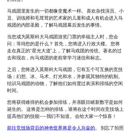
马戏团里发生的一切都像变魔术一样。 喜欢杂技演员、小
丑、训练师和毛茸茸的艺术家的儿童和成人有机会进入马
戏团的内部圣殿，了解马戏团幕后发生的事情。
当您成为莫斯科大马戏团游览门票的幸福主人时，您会
问：等待您的是什么？ 首先，您将进入行政大楼。 您将
走在真正的“星光大道”上，了解马戏团的传统、著名的过
去和现在，向马戏团的老前辈学习迷信和标志。
之后，您将进入莫斯科大马戏团，它有五个可互换的竞技
场：幻想、冰、马术、灯光和水，并参观其独特的机制。
结识马戏团的动物，了解他们如何度过表演和排练的空闲
时间。
您将获得难得的机会参加排练，并亲眼目睹新数字是如何
诞生的。 这将是怎样的排练，谁将在这个时间在竞技场上
提高他们的技能——我们不知道。 会给大家一个惊喜！
前往竞技场背后的神奇世界将是令人兴奋的
。 别忘了拍照