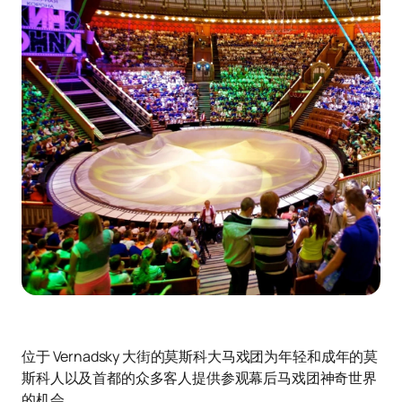
位于 Vernadsky 大街的莫斯科大马戏团为年轻和成年的莫
斯科人以及首都的众多客人提供参观幕后马戏团神奇世界
的机会。