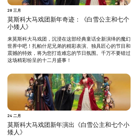
28 三月
莫斯科大马戏团新年奇迹：《白雪公主和七个
小矮人》
来莫斯科大马戏团，沉浸在这部经典童话全新演绎的魔幻
世界中吧！扎帕什尼兄弟的精彩表演、独具匠心的节目和
震撼的特效，将为您打造难忘的节日氛围。千万不要错过
这场精彩纷呈的十二月盛事！
24 二月
莫斯科大马戏团新年演出《白雪公主和七个小
矮人》