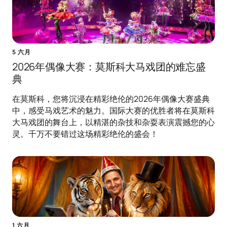
5 六月
2026年偶像大赛：莫斯科大马戏团的难忘盛
典
在莫斯科，您将沉浸在精彩绝伦的2026年偶像大赛盛典
中，感受马戏艺术的魅力。国际大赛的优胜者将在莫斯科
大马戏团的舞台上，以精湛的杂技和杂耍表演震撼您的心
灵。千万不要错过这场精彩绝伦的盛会！
1 六月