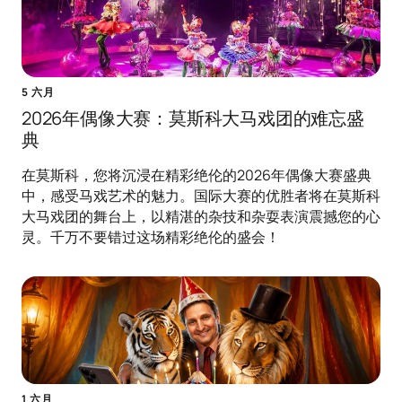
5 六月
2026年偶像大赛：莫斯科大马戏团的难忘盛
典
在莫斯科，您将沉浸在精彩绝伦的2026年偶像大赛盛典
中，感受马戏艺术的魅力。国际大赛的优胜者将在莫斯科
大马戏团的舞台上，以精湛的杂技和杂耍表演震撼您的心
灵。千万不要错过这场精彩绝伦的盛会！
1 六月