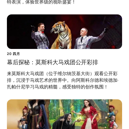
特表演，体验世界级的视听盛宴！
20 四月
幕后探秘：莫斯科大马戏团公开彩排
来莫斯科大马戏团（位于维尔纳茨基大街）观看公开彩
排，沉浸于马戏艺术的世界中。向阿斯科尔德和埃德加·
扎帕什尼学习马戏的精髓，感受独特的创作氛围！