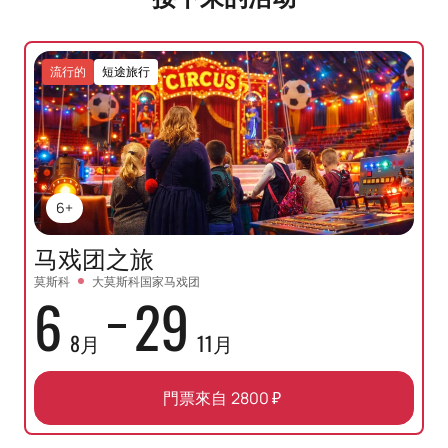
流行的
短途旅行
6+
马戏团之旅
莫斯科
大莫斯科国家马戏团
6
29
8月
11月
門票來自
2800
₽