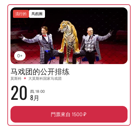
流行的
馬戲團
0+
马戏团的公开排练
莫斯科
大莫斯科国家马戏团
20
四, 18:00
8月
門票來自
1500
₽