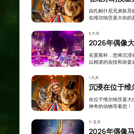
由扎帕什尼兄弟执导
在维尔纳茨基大街的
5 六月
2026年偶
在莫斯科，您将沉浸
以精湛的杂技和杂耍
1 六月
沉浸在位于维
在位于维尔纳茨基大
神奇的动物等着您！
11 五月
2026年偶