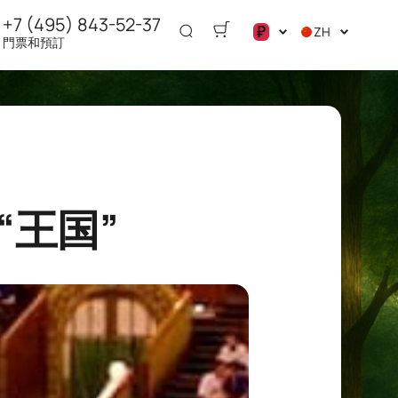
+7 (495) 843-52-37
₽
ZH
門票和預訂
.د.ب
د.إ
$
€
ر.ق
ر.ع.
“王国”
₽
ر.س
£