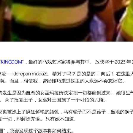
“
KINGDOM
”，最好的马戏艺术家将参与其中。 放映将于 2023 年 2 
—derepan modaZ。 猜对了吗？ 是的是的！ 向后！ 
物。 而且，相信我，曾经碰巧来过这里​​的人永远不会忘记它。
发生是因为自恋的女巫玛拉姆决定把一切都颠倒过来。 她很生气，
。 为了报复王子，女巫对王国施了一个可怕的咒语。
 家禽被涂上了疯狂鲜艳的颜色，马有轮子而不是蹄子，当地的狮
复一切，即解除咒语。 只有她不知道。
国”，您会发现这个故事将如何结束。