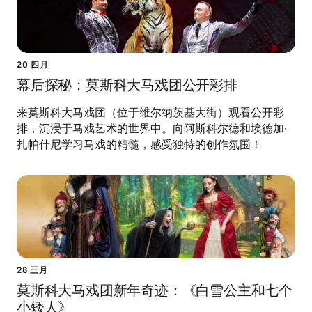
20 四月
幕后探秘：莫斯科大马戏团公开彩排
来莫斯科大马戏团（位于维尔纳茨基大街）观看公开彩
排，沉浸于马戏艺术的世界中。向阿斯科尔德和埃德加·
扎帕什尼学习马戏的精髓，感受独特的创作氛围！
28 三月
莫斯科大马戏团新年奇迹：《白雪公主和七个
小矮人》