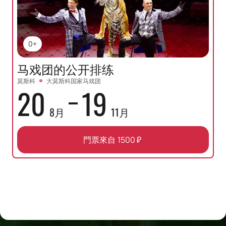
0+
马戏团的公开排练
莫斯科
大莫斯科国家马戏团
20
19
8月
11月
門票來自
1500
₽