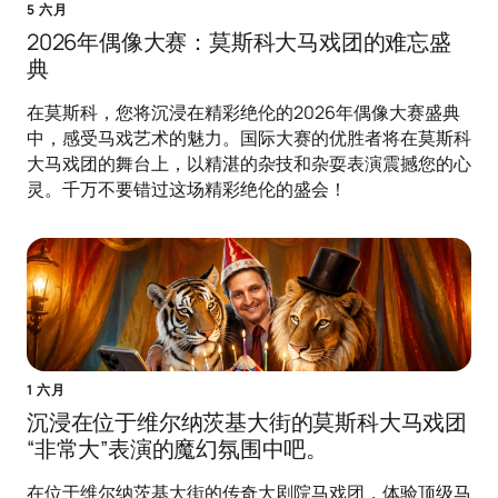
5 六月
2026年偶像大赛：莫斯科大马戏团的难忘盛
典
在莫斯科，您将沉浸在精彩绝伦的2026年偶像大赛盛典
中，感受马戏艺术的魅力。国际大赛的优胜者将在莫斯科
大马戏团的舞台上，以精湛的杂技和杂耍表演震撼您的心
灵。千万不要错过这场精彩绝伦的盛会！
1 六月
沉浸在位于维尔纳茨基大街的莫斯科大马戏团
“非常大”表演的魔幻氛围中吧。
在位于维尔纳茨基大街的传奇大剧院马戏团，体验顶级马