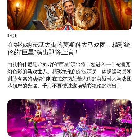
1 七月
在维尔纳茨基大街的莫斯科大马戏团，精彩绝
伦的“巨星”演出即将上演！
由扎帕什尼兄弟执导的“巨星”演出将带您进入一个充满魔
幻色彩的马戏世界。精彩绝伦的杂技演员、体操运动员和
训练有素的动物们将在维尔纳茨基大街的莫斯科大马戏团
恭候您的光临。千万不要错过这场精彩绝伦的演出！