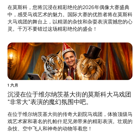
在莫斯科，您将沉浸在精彩绝伦的2026年偶像大赛盛典
中，感受马戏艺术的魅力。国际大赛的优胜者将在莫斯科
大马戏团的舞台上，以精湛的杂技和杂耍表演震撼您的心
灵。千万不要错过这场精彩绝伦的盛会！
1 六月
沉浸在位于维尔纳茨基大街的莫斯科大马戏团
“非常大”表演的魔幻氛围中吧。
在位于维尔纳茨基大街的传奇大剧院马戏团，体验顶级马
戏艺术家和著名的扎帕什尼兄弟带来的精彩表演。壮观的
杂技、空中飞人和神奇的动物等着您！