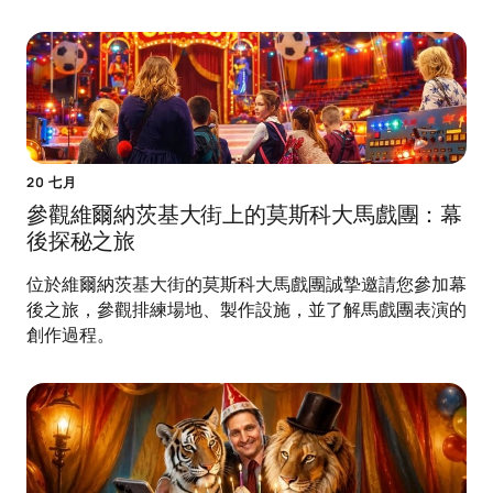
20 七月
參觀維爾納茨基大街上的莫斯科大馬戲團：幕
後探秘之旅
位於維爾納茨基大街的莫斯科大馬戲團誠摯邀請您參加幕
後之旅，參觀排練場地、製作設施，並了解馬戲團表演的
創作過程。