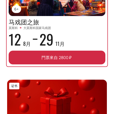
6+
马戏团之旅
莫斯科
大莫斯科国家马戏团
12
29
8月
11月
門票來自
2800
₽
证书