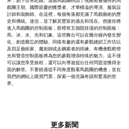
米，創下世界紀錄。這個馬戲團聘請了俄羅斯最優秀的馬
戲團王朝、國際節慶的獲獎者、才華橫溢的導演、服裝設
計師和裝飾師。在這裡，每個角落都充滿了馬戲藝術的歷
史和傳統。迷信，並了解其豐富的過去和現在。然後你將
進入馬戲團的控制面板，那裡有五個競技場的控制面板：
馬、冰、水、光和幻象。這些舞台可以在幾分鐘內發生變
化，創造難忘的體驗。同樣有趣的還有參觀縫紉工作坊以
及四足藝術家、魔術師或走鋼索者的排練。有機會觀察燈
光和聲音控制面板將為您的參觀增添特殊的魅力。這不僅
可以讓您享受旅程，還可以向導遊提出任何問題並獲得全
面的解答。不要錯過從不同角度觀看馬戲團的機會，並在
我們的網站上購買門票，探索一個充滿奇蹟和驚喜的世
界。
更多新聞