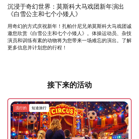
沉浸于奇幻世界：莫斯科大马戏团新年演出
《白雪公主和七个小矮人》
用奇幻的方式庆祝新年！扎帕什尼兄弟莫斯科大马戏团诚
邀您欣赏《白雪公主和七个小矮人》。体操运动员、杂技
演员和训练有素的动物将为您带来一场难忘的演出。了解
更多信息并计划您的行程！
接下来的活动
流行的
短途旅行