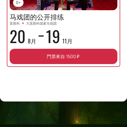
0+
马戏团的公开排练
莫斯科
大莫斯科国家马戏团
20
19
8月
11月
門票來自
1500
₽