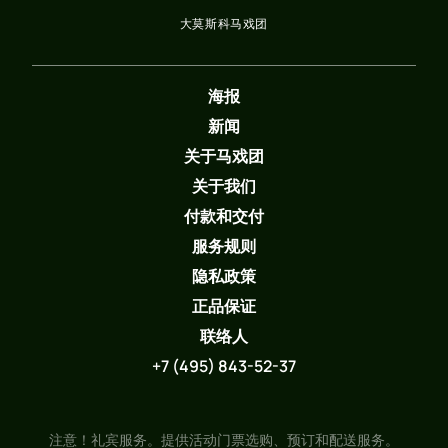
大莫斯科马戏团
海报
新闻
关于马戏团
关于我们
付款和交付
服务规则
隐私政策
正品保证
联络人
+7 (495) 843-52-37
注意！礼宾服务。提供活动门票选购、预订和配送服务。