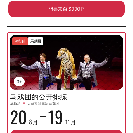
門票來自
3000
₽
流行的
馬戲團
0+
马戏团的公开排练
莫斯科
大莫斯科国家马戏团
20
19
8月
11月