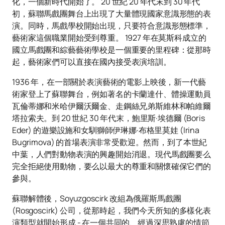
化，一個新時代開始了。 20 世紀 20 年代末到 30 年代
初，蘇聯馬戲團舞台上出現了大量體現國家意識形態的表
演。同時，馬戲學校開始出現，只要符合意識形態標準，
藝術家這個職業開始受到尊重。 1927 年在莫斯科成立的
國立馬戲團和綜藝藝術學校是一個重要的里程碑：從那時
起，藝術家們可以直接在國內接受表演培訓。
1936 年，在一部關於表演藝術的電影上映後，新一代藝
術家登上了蘇聯舞台，例如著名的卡蘭達什、體操運動員
瓦倫蒂娜和米哈伊爾沃爾金、走鋼絲兄弟斯維林和帕維爾
塔拉索夫。到 20 世紀 30 年代末，鮑里斯·埃德爾 (Boris
Eder) 的遊樂設施和女馴獅師伊琳娜·布格里莫娃 (Irina
Bugrimova) 的首場表演非常受歡迎。然而，到了本世紀
中葉，人們對動物表演的興趣開始消退。現代馬戲團要么
完全拒絕使用動物，要么以最大的尊重和關懷確保它們的
參與。
蘇聯解體後，Soyuzgoscirk 改組為俄羅斯馬戲團
(Rosgoscirk) 公司，從那時起，我們今天所知的多樣化表
演類型就開始形成 - 在一個共同的、經過深思熟慮的情節