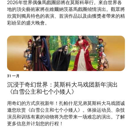
2026年世界偶像馬戲團節將在莫斯科舉行。來自世界各
地的頂尖藝術家將在維爾納茨基馬戲團傾情演出。觀眾將
欣賞到獨具特色的表演、首演作品以及由獲獎者帶來的精
彩紛呈的盛大晚會。
31 一月
沉浸于奇幻世界：莫斯科大马戏团新年演出
《白雪公主和七个小矮人》
用奇幻的方式庆祝新年！扎帕什尼兄弟莫斯科大马戏团诚
邀您欣赏《白雪公主和七个小矮人》。体操运动员、杂技
演员和训练有素的动物将为您带来一场难忘的演出。了解
更多信息并计划您的行程！