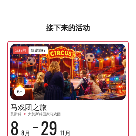
接下来的活动
流行的
短途旅行
6+
马戏团之旅
莫斯科
大莫斯科国家马戏团
8
29
8月
11月