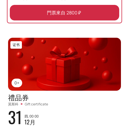
門票來自
2800
₽
证书
0+
禮品券
莫斯科
Gift certificate
31
四, 00:00
12月