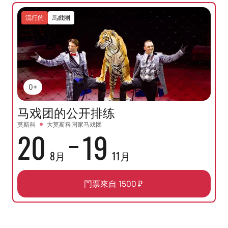
流行的
馬戲團
0+
马戏团的公开排练
莫斯科
大莫斯科国家马戏团
20
19
8月
11月
門票來自
1500
₽