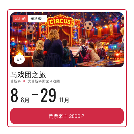
流行的
短途旅行
6+
马戏团之旅
莫斯科
大莫斯科国家马戏团
8
29
8月
11月
門票來自
2800
₽