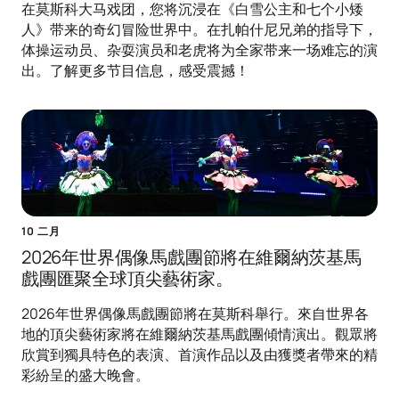
在莫斯科大马戏团，您将沉浸在《白雪公主和七个小矮
人》带来的奇幻冒险世界中。在扎帕什尼兄弟的指导下，
体操运动员、杂耍演员和老虎将为全家带来一场难忘的演
出。了解更多节目信息，感受震撼！
10 二月
2026年世界偶像馬戲團節將在維爾納茨基馬
戲團匯聚全球頂尖藝術家。
2026年世界偶像馬戲團節將在莫斯科舉行。來自世界各
地的頂尖藝術家將在維爾納茨基馬戲團傾情演出。觀眾將
欣賞到獨具特色的表演、首演作品以及由獲獎者帶來的精
彩紛呈的盛大晚會。