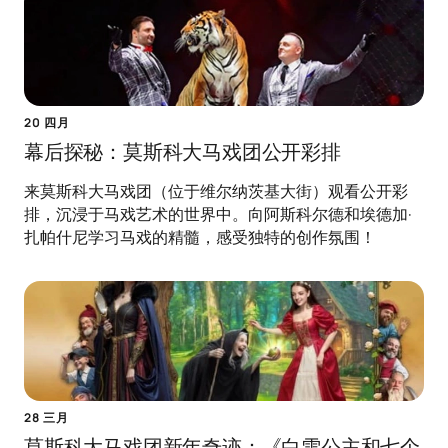
20 四月
幕后探秘：莫斯科大马戏团公开彩排
来莫斯科大马戏团（位于维尔纳茨基大街）观看公开彩
排，沉浸于马戏艺术的世界中。向阿斯科尔德和埃德加·
扎帕什尼学习马戏的精髓，感受独特的创作氛围！
28 三月
莫斯科大马戏团新年奇迹：《白雪公主和七个