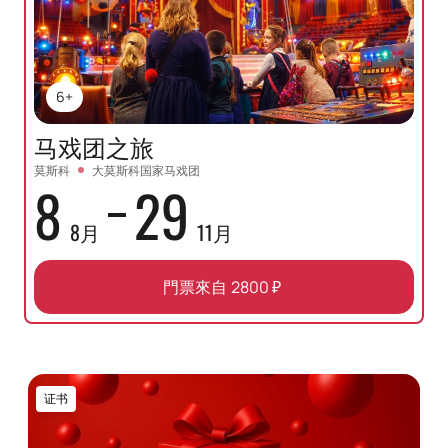
6+
马戏团之旅
莫斯科
大莫斯科国家马戏团
8
29
8月
11月
門票來自
2800
₽
证书