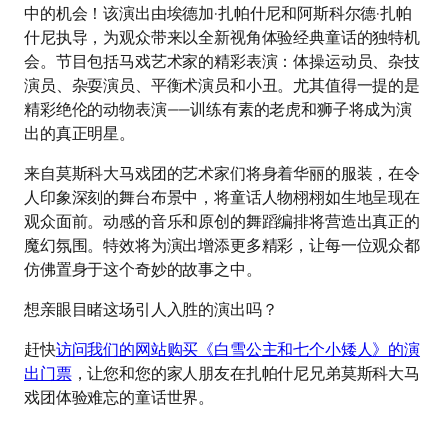
中的机会！该演出由埃德加·扎帕什尼和阿斯科尔德·扎帕
什尼执导，为观众带来以全新视角体验经典童话的独特机
会。节目包括马戏艺术家的精彩表演：体操运动员、杂技
演员、杂耍演员、平衡术演员和小丑。尤其值得一提的是
精彩绝伦的动物表演——训练有素的老虎和狮子将成为演
出的真正明星。
来自莫斯科大马戏团的艺术家们将身着华丽的服装，在令
人印象深刻的舞台布景中，将童话人物栩栩如生地呈现在
观众面前。动感的音乐和原创的舞蹈编排将营造出真正的
魔幻氛围。特效将为演出增添更多精彩，让每一位观众都
仿佛置身于这个奇妙的故事之中。
想亲眼目睹这场引人入胜的演出吗？
赶快
访问我们的网站购买《白雪公主和七个小矮人》的演
出门票
，让您和您的家人朋友在扎帕什尼兄弟莫斯科大马
戏团体验难忘的童话世界。