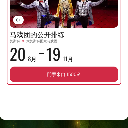
0+
马戏团的公开排练
莫斯科
大莫斯科国家马戏团
20
19
8月
11月
門票來自
1500
₽