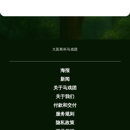
大莫斯科马戏团
海报
新闻
关于马戏团
关于我们
付款和交付
服务规则
隐私政策