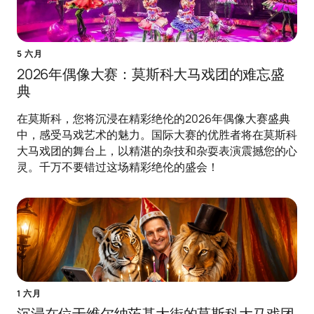
5 六月
2026年偶像大赛：莫斯科大马戏团的难忘盛
典
在莫斯科，您将沉浸在精彩绝伦的2026年偶像大赛盛典
中，感受马戏艺术的魅力。国际大赛的优胜者将在莫斯科
大马戏团的舞台上，以精湛的杂技和杂耍表演震撼您的心
灵。千万不要错过这场精彩绝伦的盛会！
1 六月
沉浸在位于维尔纳茨基大街的莫斯科大马戏团