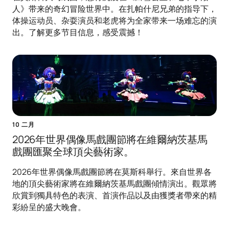
人》带来的奇幻冒险世界中。在扎帕什尼兄弟的指导下，
体操运动员、杂耍演员和老虎将为全家带来一场难忘的演
出。了解更多节目信息，感受震撼！
10 二月
2026年世界偶像馬戲團節將在維爾納茨基馬
戲團匯聚全球頂尖藝術家。
2026年世界偶像馬戲團節將在莫斯科舉行。來自世界各
地的頂尖藝術家將在維爾納茨基馬戲團傾情演出。觀眾將
欣賞到獨具特色的表演、首演作品以及由獲獎者帶來的精
彩紛呈的盛大晚會。