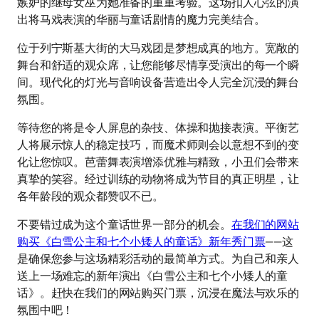
嫉妒的继母女巫为她准备的重重考验。这场扣人心弦的演
出将马戏表演的华丽与童话剧情的魔力完美结合。
位于列宁斯基大街的大马戏团是梦想成真的地方。宽敞的
舞台和舒适的观众席，让您能够尽情享受演出的每一个瞬
间。现代化的灯光与音响设备营造出令人完全沉浸的舞台
氛围。
等待您的将是令人屏息的杂技、体操和抛接表演。平衡艺
人将展示惊人的稳定技巧，而魔术师则会以意想不到的变
化让您惊叹。芭蕾舞表演增添优雅与精致，小丑们会带来
真挚的笑容。经过训练的动物将成为节目的真正明星，让
各年龄段的观众都赞叹不已。
不要错过成为这个童话世界一部分的机会。
在我们的网站
购买《白雪公主和七个小矮人的童话》新年秀门票
——这
是确保您参与这场精彩活动的最简单方式。为自己和亲人
送上一场难忘的新年演出《白雪公主和七个小矮人的童
话》。赶快在我们的网站购买门票，沉浸在魔法与欢乐的
氛围中吧！