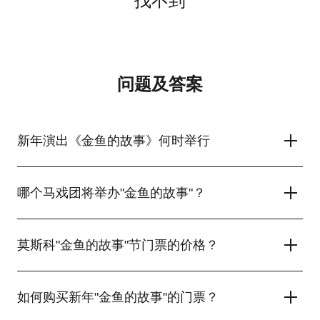
问题及答案
新年演出《金鱼的故事》何时举行
从2024年12月24日至2025年2月23日，金鱼的新年故事将在莫斯
科举行。 孩子们和家长将参加一个惊人的节目。 一个令人难忘的
哪个马戏团将举办"金鱼的故事"？
表演，以aerialists，有趣的小丑和训练有素的动物为特色，将带
来很多欢乐，生动的情感和神奇的心情。 门票已经在我们的网站
Vernadsky大道上的马戏团正在等待新年的"金鱼的故事"的大小观
上了！
众。 传奇马戏团的艺术家提供看到神奇的表演，这将由训练有素
莫斯科"金鱼的故事"节门票的价格？
的动物，有趣的小丑和熟练的杂耍表演。 成为庆祝活动的一部
分，体验新年的魔力！
在Vernadsky大道的Bolshoi马戏团举行的神奇表演"金鱼的故
事"的门票费用因大厅的日期，时间和地点而异。 您将能够在网站
如何购买新年"金鱼的故事"的门票？
选择阶段找到当前的价格。 对待自己和你的亲人一个难忘的节日