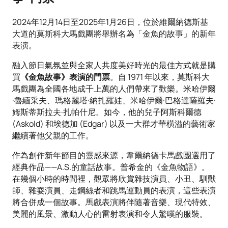
2024年12月14日至2025年1月26日，位於維爾納德斯基
大道的莫斯科大馬戲團將舉辦名為「金魚的故事」的新年
表演。
融入節日氣氛並與全家人共度美好時光的最佳方式就是購
買
《金魚故事》表演的門票
。自 1971 年以來，莫斯科大
馬戲團為全國各地成千上萬的人們帶來了歡樂。米哈伊爾
·魯緬采夫、瑪格麗塔·納扎羅娃、米哈伊爾·巴格達薩羅夫·
姆斯蒂斯拉夫·扎帕什尼。如今，他的兒子阿斯科爾德
(Askold) 和埃德加 (Edgar) 以及一大群才華橫溢的藝術家
繼續著他父親的工作。
作為創作新年節目的靈感來源，韋爾納德卡馬戲團選用了
經典作品——A.S.的童話故事。普希金的《金魚物語》。
在幾個小時的時間裡，觀眾將欣賞雜技演員、小丑、馴獸
師、雜耍演員、走鋼絲者和跳馬運動員的表演，這些表演
將合併成一個故事。馬戲表演將伴隨著音樂、現代特效、
美麗的風景、激動人心的雷射表演和令人驚嘆的服裝。