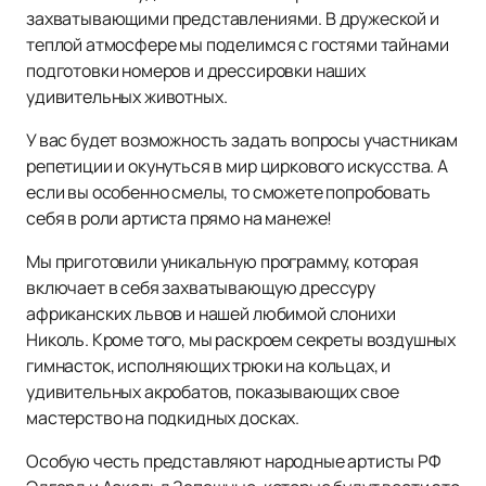
захватывающими представлениями. В дружеской и
теплой атмосфере мы поделимся с гостями тайнами
подготовки номеров и дрессировки наших
удивительных животных.
У вас будет возможность задать вопросы участникам
репетиции и окунуться в мир циркового искусства. А
если вы особенно смелы, то сможете попробовать
себя в роли артиста прямо на манеже!
Мы приготовили уникальную программу, которая
включает в себя захватывающую дрессуру
африканских львов и нашей любимой слонихи
Николь. Кроме того, мы раскроем секреты воздушных
гимнасток, исполняющих трюки на кольцах, и
удивительных акробатов, показывающих свое
мастерство на подкидных досках.
Особую честь представляют народные артисты РФ