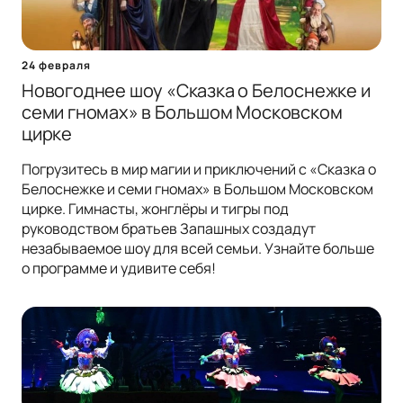
24 февраля
Новогоднее шоу «Сказка о Белоснежке и
семи гномах» в Большом Московском
цирке
Погрузитесь в мир магии и приключений с «Сказка о
Белоснежке и семи гномах» в Большом Московском
цирке. Гимнасты, жонглёры и тигры под
руководством братьев Запашных создадут
незабываемое шоу для всей семьи. Узнайте больше
о программе и удивите себя!