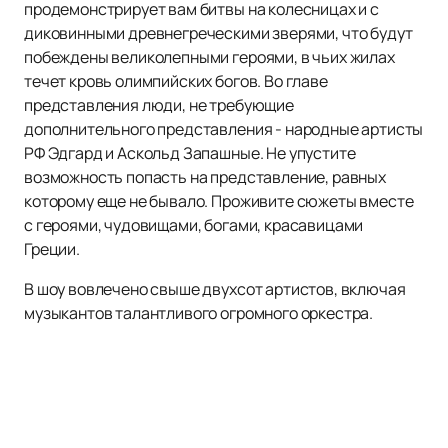
продемонстрирует вам битвы на колесницах и с
диковинными древнегреческими зверями, что будут
побеждены великолепными героями, в чьих жилах
течет кровь олимпийских богов. Во главе
представления люди, не требующие
дополнительного представления - народные артисты
РФ Эдгард и Аскольд Запашные. Не упустите
возможность попасть на представление, равных
которому еще не бывало. Проживите сюжеты вместе
с героями, чудовищами, богами, красавицами
Греции.
В шоу вовлечено свыше двухсот артистов, включая
музыкантов талантливого огромного оркестра.