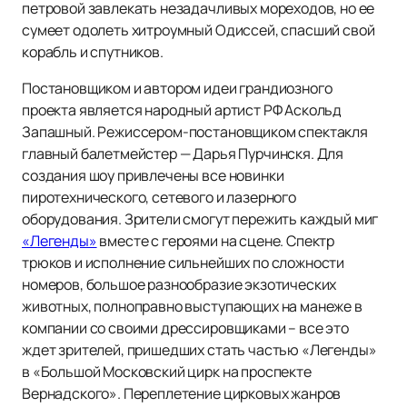
петровой завлекать незадачливых мореходов, но ее
сумеет одолеть хитроумный Одиссей, спасший свой
корабль и спутников.
Постановщиком и автором идеи грандиозного
проекта является народный артист РФ Аскольд
Запашный. Режиссером-постановщиком спектакля
главный балетмейстер — Дарья Пурчинскя. Для
создания шоу привлечены все новинки
пиротехнического, сетевого и лазерного
оборудования. Зрители смогут пережить каждый миг
«Легенды»
вместе с героями на сцене. Спектр
трюков и исполнение сильнейших по сложности
номеров, большое разнообразие экзотических
животных, полноправно выступающих на манеже в
компании со своими дрессировщиками – все это
ждет зрителей, пришедших стать частью «Легенды»
в «Большой Московский цирк на проспекте
Вернадского». Переплетение цирковых жанров