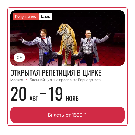
Популярное
Цирк
0+
ОТКРЫТАЯ РЕПЕТИЦИЯ В ЦИРКЕ
Москва
Большой цирк на проспекте Вернадского
20
19
АВГ
НОЯБ
Билеты от
1500
₽