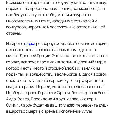
Возможности артистов, что будут участвовать в шоу,
поразят вас преодолением границ возможного. Для
вас будут выступать победители и лауреаты
многочисленных международных фестивалей и
конкурсов, народные и заслуженные артисты нашей
страны.
На арене
цирка
развернутся увлекательные истории,
основанные на хорошо знакомых нам с детства
мифов Древней Греции. Эпоха оживет в знакомых вам
героях, вовлечет вас в удивительный древний мир, в
котором есть место и огромной любви, и великим
подвигам, и волшебству, и воле богов. В двухчасовом
спектакле вы увидите лернейскую гидру, красавиц
муз, что сразил Персей, ужасного трехголового пса
Цербера, героев Геракла и Орфея, бессмертных богов
Аида, Зевса, Посейдона и других владык с горы
Олимп. Харон будет на ваших глазах перевозить души
в царство смерти, сирена в исполнении Аллы