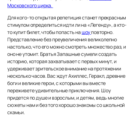
Московского цирка.
Для кого-то открытая репетиция станет прекрасным
стимулом определиться идти ли на «Легенду», а кто-
то купит билет, чтобы попасть на
шоу
повторно.
Представление без преувеличения великолепно
настолько, что его можно смотреть множество раз, и
оно не утомит. Братья Запашные сумели создать
историю, которая захватывает с первых минут, и
удерживает зрительское внимание на протяжении
несколько часов. Вас ждут Ахиллес, Геракл, древние
боги и великие герои, с которыми вы вместе
переживете удивительные приключения. Шоу
придется по душе и взрослым, и детям, ведь многие
сюжеты нам и без того хорошо знакомы со школьной
скамьи.