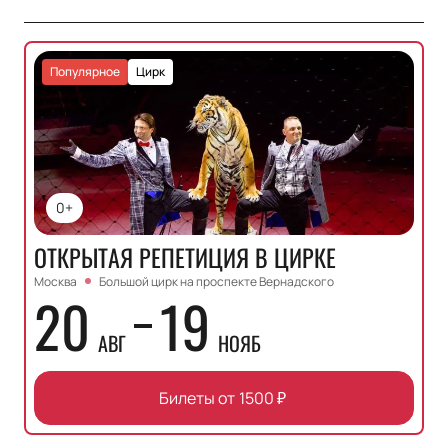
Популярное
Цирк
0+
ОТКРЫТАЯ РЕПЕТИЦИЯ В ЦИРКЕ
Москва
Большой цирк на проспекте Вернадского
20
19
АВГ
НОЯБ
Билеты от
1500
₽