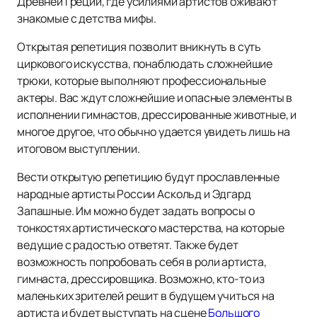
Древней Греции, где усилиями артистов оживают
знакомые с детства мифы.
Открытая репетиция позволит вникнуть в суть
циркового искусства, понаблюдать сложнейшие
трюки, которые выполняют профессиональные
актеры. Вас ждут сложнейшие и опасные элементы в
исполнении гимнастов, дрессированные животные, и
многое другое, что обычно удается увидеть лишь на
итоговом выступлении.
Вести открытую репетицию будут прославленные
народные артисты России Аскольд и Эдгард
Запашные. Им можно будет задать вопросы о
тонкостях артистического мастерства, на которые
ведущие с радостью ответят. Также будет
возможность попробовать себя в роли артиста,
гимнаста, дрессировщика. Возможно, кто-то из
маленьких зрителей решит в будущем учиться на
артиста и будет выступать на сцене
Большого