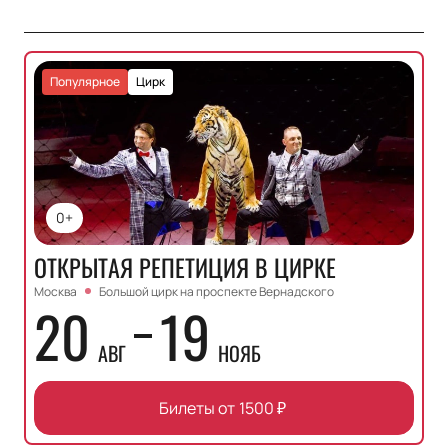
Популярное
Цирк
0+
ОТКРЫТАЯ РЕПЕТИЦИЯ В ЦИРКЕ
Москва
Большой цирк на проспекте Вернадского
20
19
АВГ
НОЯБ
Билеты от
1500
₽