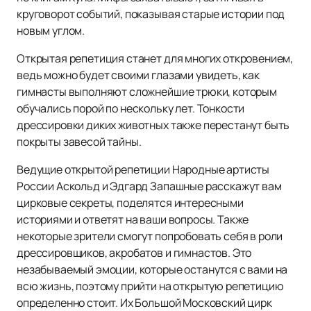
круговорот событий, показывая старые истории под
новым углом.
Открытая репетиция станет для многих откровением,
ведь можно будет своими глазами увидеть, как
гимнасты выполняют сложнейшие трюки, которым
обучались порой по нескольку лет. Тонкости
дрессировки диких животных также перестанут быть
покрыты завесой тайны.
Ведущие открытой репетиции Народные артисты
России Аскольд и Эдгард Запашные расскажут вам
цирковые секреты, поделятся интересными
историями и ответят на ваши вопросы. Также
некоторые зрители смогут попробовать себя в роли
дрессировщиков, акробатов и гимнастов. Это
незабываемый эмоции, которые останутся с вами на
всю жизнь, поэтому прийти на открытую репетицию
определенно стоит. Их Большой Московский цирк