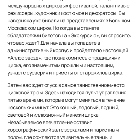
международных цирковых фестивалей, талантливые
режиссеры, художники костюмов и декораторы. Вы
наверняка уже бывали на представлениях в Большом
Московском цирке. Но когда вы станете
обладателями билетов на «Экскурсию», вы спросите:
что вас ждет? Для начала вы попадете в
административный корпус и пройдете по настоящей
«Аллее звезд», где познакомитесь с традициями
цирка, его знаменитым прошлым и настоящим,
узнаете суеверия и приметы от старожилов цирка.
Затем вас ждет спуск в самое таинственное место:
цирковой трюм. Здесь находится пульт управления
пятью аренами, которые могут меняться в течение
нескольких минут. Это конный, ледовый, водный,
световой и иллюзионный манежи цирка.
Незабываемое впечатление оставит
хореографический зал с зеркалами и паркетным
полом, где рождаются удивительные танцы и