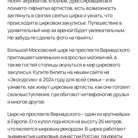
любят акробатов, клоунов, дрессировщиков и
лохмато-пернатых артистов, есть возможность
заглянуть в святая святых цирка и узнать, что
происходит в цирковом закулисье. Путешествие в
удивительный мир за ареной будет увлекательным.
Не забудьте сделать фото на память!
Большой Московский цирк на проспекте Вернадского
приглашает маленьких и взрослых москвичей, а
также гостей столицы окунуться в мир циркового
закулисья. Купите билеты на нашем сайте на
«Экскурсию» в 2024 году для всей семьи – и вы
узнаете, как живут цирковые артисты, как они готовят
свои выступления, где обитают четвероногие друзья
и многое другое.
Цирк на проспекте Вернадского – один из крупнейших
в Европе. Его купол поднялся на высоту 26 метров,
что является мировым рекордом. В цирке работают
знаменитые цирковые династии России, лауреаты