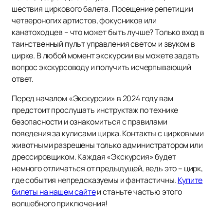
шествия циркового балета. Посещение репетиции
четвероногих артистов, фокусников или
канатоходцев – что может быть лучше? Только вход в
таинственный пульт управления светом и звуком в
цирке. В любой момент экскурсии вы можете задать
вопрос экскурсоводу и получить исчерпывающий
ответ.
Перед началом «Экскурсии» в 2024 году вам
предстоит прослушать инструктаж по технике
безопасности и ознакомиться с правилами
поведения за кулисами цирка. Контакты с цирковыми
животными разрешены только администратором или
дрессировщиком. Каждая «Экскурсия» будет
немного отличаться от предыдущей, ведь это – цирк,
где события непредсказуемы и фантастичны.
Купите
билеты на нашем сайте
и станьте частью этого
волшебного приключения!