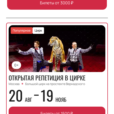
Билеты от
3000
₽
Популярное
Цирк
0+
ОТКРЫТАЯ РЕПЕТИЦИЯ В ЦИРКЕ
Москва
Большой цирк на проспекте Вернадского
20
19
АВГ
НОЯБ
Билеты от
1500
₽