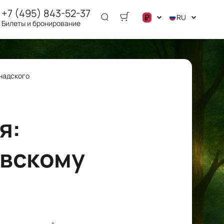
+7 (495) 843-52-37
₽
RU
Билеты и бронирование
.د.ب
د.إ
$
рнадского
€
ر.ق
ر.ع.
я:
₽
ر.س
овскому
£