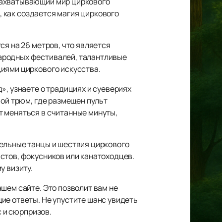
захватывающий мир циркового
, как создается магия циркового
ся на 26 метров, что является
ародных фестивалей, талантливые
циями циркового искусства.
», узнаете о традициях и суевериях
вой трюм, где размещен пульт
т меняться в считанные минуты,
тельные танцы и шествия циркового
стов, фокусников или канатоходцев.
у визиту.
шем сайте. Это позволит вам не
ие ответы. Не упустите шанс увидеть
с и сюрпризов.