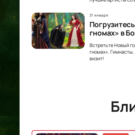
31 января
Погрузитесь
гномах» в Б
Встретьте Новый го
гномах». Гимнасты,
визит!
Бл