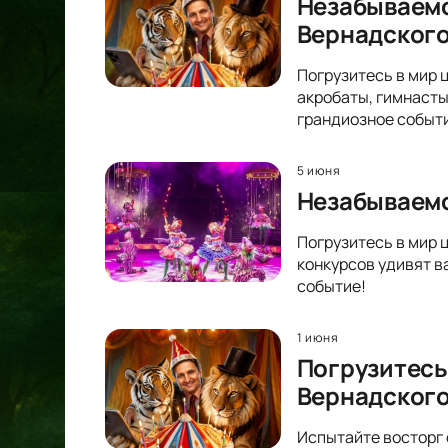
Незабываемо
Вернадског
Погрузитесь в мир 
акробаты, гимнасты
грандиозное событ
5 июня
Незабываемо
Погрузитесь в мир 
конкурсов удивят в
событие!
1 июня
Погрузитесь
Вернадског
Испытайте восторг 