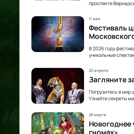
проспекте Вернадск
11 мая
Фестиваль ц
Московского
В 2026 году фестив
уникальные спектак
20 апреля
Загляните з
Погрузитесь в мир 
Узнайте секреты ма
28 марта
Новогоднее 
гномах»