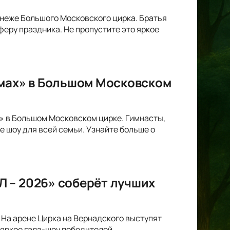
анеже Большого Московского цирка. Братья
ру праздника. Не пропустите это яркое
омах» в Большом Московском
х» в Большом Московском цирке. Гимнасты,
 шоу для всей семьи. Узнайте больше о
 – 2026» соберёт лучших
На арене Цирка на Вернадского выступят
 яркое гала-шоу победителей.