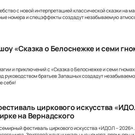
ебство с новой интерпретацией классической сказки на м
ые номера и спецэффекты создадут незабываемую атмосфе
шоу «Сказка о Белоснежке и семи гн
магии и приключений с «Сказка о Белоснежке и семи гнома
од руководством братьев Запашных создадут незабываемое
е себя!
естиваль циркового искусства «ИДОЛ
Цирке на Вернадского
семирный фестиваль циркового искусства «ИДОЛ – 2026». 
всего мира. Зрителей ждут уникальные номера, премьеры и