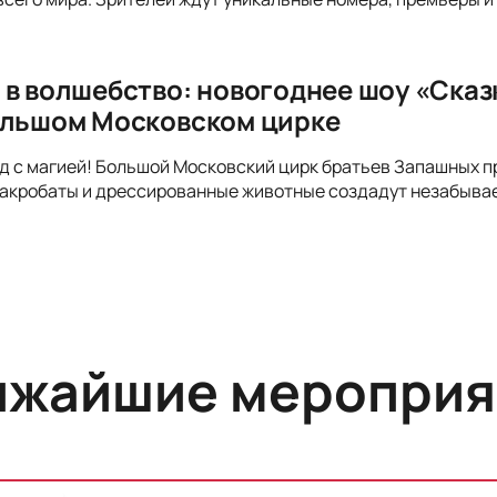
 в волшебство: новогоднее шоу «Сказ
ольшом Московском цирке
д с магией! Большой Московский цирк братьев Запашных п
 акробаты и дрессированные животные создадут незабывае
ижайшие мероприя