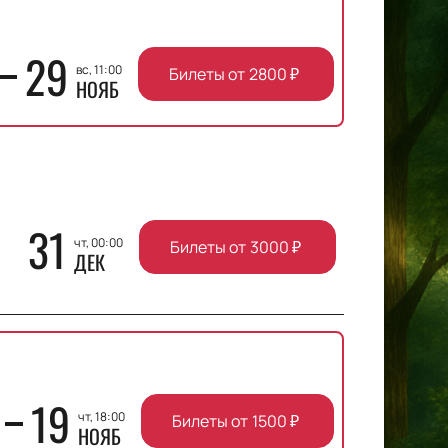
29
вс, 11:00
Билеты от
2800
₽
НОЯБ
31
чт, 00:00
Билеты от
3000
₽
ДЕК
19
чт, 18:00
Билеты от
1500
₽
НОЯБ