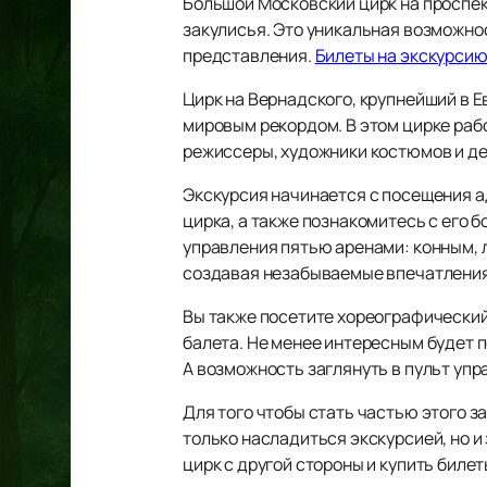
Большой Московский цирк на проспе
закулисья. Это уникальная возможност
представления.
Билеты на экскурсию
Цирк на Вернадского, крупнейший в Е
мировым рекордом. В этом цирке ра
режиссеры, художники костюмов и де
Экскурсия начинается с посещения ад
цирка, а также познакомитесь с его 
управления пятью аренами: конным, 
создавая незабываемые впечатления
Вы также посетите хореографический
балета. Не менее интересным будет 
А возможность заглянуть в пульт упр
Для того чтобы стать частью этого з
только насладиться экскурсией, но 
цирк с другой стороны и купить билет