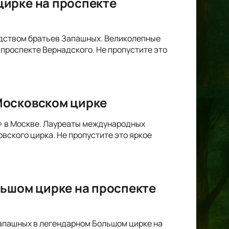
цирке на проспекте
одством братьев Запашных. Великолепные
проспекте Вернадского. Не пропустите это
Московском цирке
6» в Москве. Лауреаты международных
вского цирка. Не пропустите это яркое
льшом цирке на проспекте
Запашных в легендарном Большом цирке на