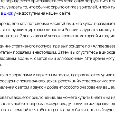
кте Вернадского приглашает всех желающих погрузиться в 
ь увидеть то, что обычно скрыто от глаз зрителей, и понять
 в цирк
уже доступны на нашем сайте.
вропе, впечатляет своими масштабами. Его купол возвышает
ботают лучшие цирковые династии России, лауреаты междун
кораторы. Здесь каждый уголок пропитан историей и тради
министративного корпуса, где вы пройдете по «Аллее звезд
богатым прошлым и настоящим. Затем вы спуститесь в цирко
ледовым, водным, световым и иллюзионным. Эти арены могу
.
 зал с зеркалами и паркетным полом, где рождаются удиви
посещение пошивочного цеха и репетиций четвероногих арти
авления светом и звуком добавит особого очарования вашем
ахватывающего приключения, вы можете купить билеты на на
и задать любые вопросы экскурсоводу, получив исчерпывающ
ы на нашем сайте, чтобы открыть для себя мир, полный чуде