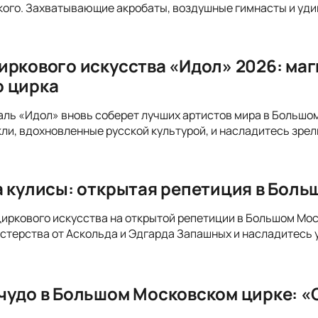
ого. Захватывающие акробаты, воздушные гимнасты и уди
иркового искусства «Идол» 2026: ма
 цирка
аль «Идол» вновь соберет лучших артистов мира в Большо
ли, вдохновленные русской культурой, и насладитесь зре
а кулисы: открытая репетиция в Бол
циркового искусства на открытой репетиции в Большом Мос
стерства от Аскольда и Эдгарда Запашных и насладитесь
чудо в Большом Московском цирке: «С