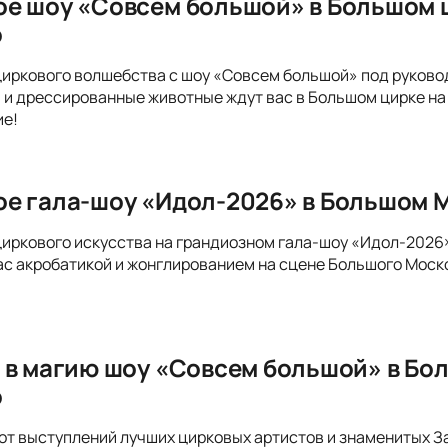
е шоу «Совсем большой» в Большом 
о
циркового волшебства с шоу «Совсем большой» под руков
 и дрессированные животные ждут вас в Большом цирке на 
ие!
е гала-шоу «Идол-2026» в Большом 
циркового искусства на грандиозном гала-шоу «Идол-202
ас акробатикой и жонглированием на сцене Большого Моско
 в магию шоу «Совсем большой» в Бо
о
от выступлений лучших цирковых артистов и знаменитых 