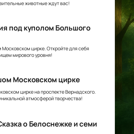
вительные животные ждут вас!
гия под куполом Большого
м Московском цирке. Откройте для себя
лищем мирового уровня!
ьшом Московском цирке
ковском цирке на проспекте Вернадского.
 уникальной атмосферой творчества!
казка о Белоснежке и семи