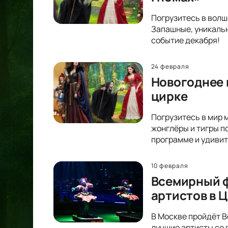
Погрузитесь в волш
Запашные, уникальн
событие декабря!
24 февраля
Новогоднее 
цирке
Погрузитесь в мир 
жонглёры и тигры п
программе и удивит
10 февраля
Всемирный ф
артистов в 
В Москве пройдёт В
лучшие артисты со 