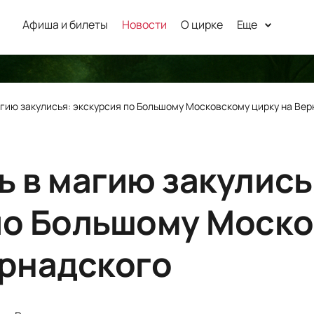
Афиша и билеты
Новости
О цирке
Еще
агию закулисья: экскурсия по Большому Московскому цирку на Ве
ь в магию закулись
по Большому Моск
ернадского