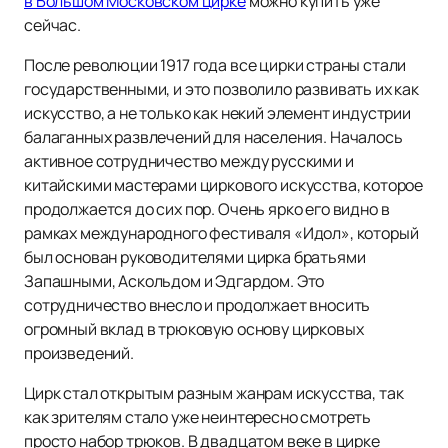
в Большом Московском цирке
можно купить уже
сейчас.
После революции 1917 года все цирки страны стали
государственными, и это позволило развивать их как
искусство, а не только как некий элемент индустрии
балаганных развлечений для населения. Началось
активное сотрудничество между русскими и
китайскими мастерами циркового искусства, которое
продолжается до сих пор. Очень ярко его видно в
рамках международного фестиваля «Идол», который
был основан руководителями цирка братьями
Запашными, Аскольдом и Эдгардом. Это
сотрудничество внесло и продолжает вносить
огромный вклад в трюковую основу цирковых
произведений.
Цирк стал открытым разным жанрам искусства, так
как зрителям стало уже неинтересно смотреть
просто набор трюков. В двадцатом веке в цирке