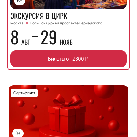
6+
ЭКСКУРСИЯ В ЦИРК
Москва
Большой цирк на проспекте Вернадского
8
29
АВГ
НОЯБ
Билеты от
2800
₽
Сертификат
0+