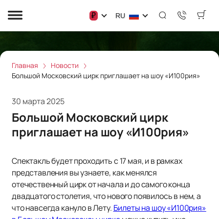
₽
RU
Главная
Новости
Большой Московский цирк приглашает на шоу «И100рия»
30 марта 2025
Большой Московский цирк
приглашает на шоу «И100рия»
Спектакль будет проходить с 17 мая, и в рамках
представления вы узнаете, как менялся
отечественный цирк от начала и до самого конца
двадцатого столетия, что нового появилось в нем, а
что навсегда кануло в Лету.
Билеты на шоу «И100рия»