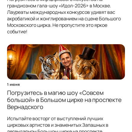
грандиозном гала-шоу «Идол-2026» в Москве.
Лауреаты международных конкурсов удивят вас
акробатикой и жонглированием на сцене Большого
Московского цирка. Не пропустите это яркое
событие!
1 июня
Погрузитесь в магию шоу «Совсем
большой» в Большом цирке на проспекте
Вернадского
Испытайте восторг от выступлений лучших
цирковых артистов и знаменитых Запашных в
легендарном Большом цирке на проспекте