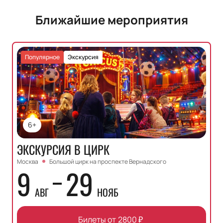
Ближайшие мероприятия
Популярное
Экскурсия
6+
ЭКСКУРСИЯ В ЦИРК
Москва
Большой цирк на проспекте Вернадского
9
29
АВГ
НОЯБ
Билеты от
2800
₽