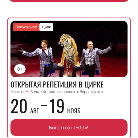
Популярное
Цирк
0+
ОТКРЫТАЯ РЕПЕТИЦИЯ В ЦИРКЕ
Москва
Большой цирк на проспекте Вернадского
20
19
АВГ
НОЯБ
Билеты от
1500
₽