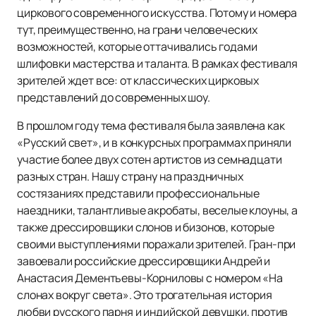
циркового современного искусства. Потому и номера
тут, преимущественно, на грани человеческих
возможностей, которые оттачивались годами
шлифовки мастерства и таланта. В рамках фестиваля
зрителей ждет все: от классических цирковых
представлений до современных шоу.
В прошлом году тема фестиваля была заявлена как
«Русский свет», и в конкурсных программах приняли
участие более двух сотен артистов из семнадцати
разных стран. Нашу страну на праздничных
состязаниях представили профессиональные
наездники, талантливые акробаты, веселые клоуны, а
также дрессировщики слонов и бизонов, которые
своими выступлениями поражали зрителей. Гран-при
завоевали российские дрессировщики Андрей и
Анастасия Дементьевы-Корниловы с номером «На
слонах вокруг света». Это трогательная история
любви русского парня и индийской девушки, против