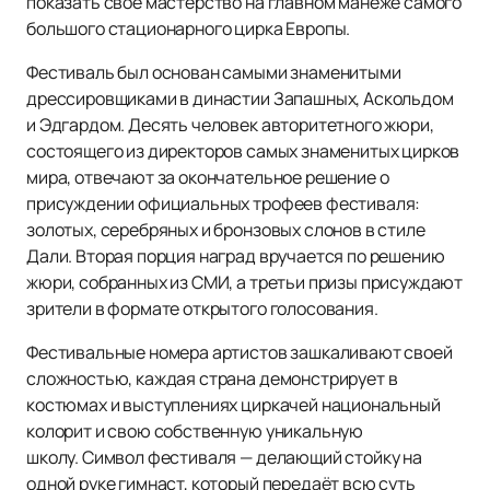
показать свое мастерство на главном манеже самого
большого стационарного цирка Европы.
Фестиваль был основан самыми знаменитыми
дрессировщиками в династии Запашных, Аскольдом
и Эдгардом. Десять человек авторитетного жюри,
состоящего из директоров самых знаменитых цирков
мира, отвечают за окончательное решение о
присуждении официальных трофеев фестиваля:
золотых, серебряных и бронзовых слонов в стиле
Дали. Вторая порция наград вручается по решению
жюри, собранных из СМИ, а третьи призы присуждают
зрители в формате открытого голосования.
Фестивальные номера артистов зашкаливают своей
сложностью, каждая страна демонстрирует в
костюмах и выступлениях циркачей национальный
колорит и свою собственную уникальную
школу. Символ фестиваля — делающий стойку на
одной руке гимнаст, который передаёт всю суть