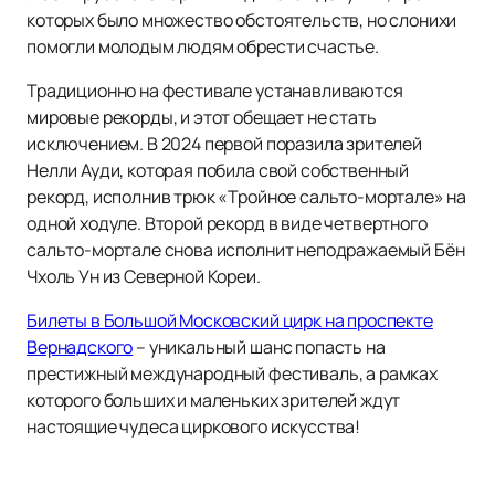
которых было множество обстоятельств, но слонихи
помогли молодым людям обрести счастье.
Традиционно на фестивале устанавливаются
мировые рекорды, и этот обещает не стать
исключением. В 2024 первой поразила зрителей
Нелли Ауди, которая побила свой собственный
рекорд, исполнив трюк «Тройное сальто-мортале» на
одной ходуле. Второй рекорд в виде четвертного
сальто-мортале снова исполнит неподражаемый Бён
Чхоль Ун из Северной Кореи.
Билеты в Большой Московский цирк на проспекте
Вернадского
– уникальный шанс попасть на
престижный международный фестиваль, а рамках
которого больших и маленьких зрителей ждут
настоящие чудеса циркового искусства!