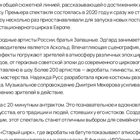
 общей сюжетной линией, рассказывающей о достижениях и
. Премьера спектакля состоялась в 2020 году и сразу же с
шоу несколько раз приостанавливали для запуска новых пос
стационарного цирка в Европе.
одные артисты России, братья Запашные. Эдгард занимает 
оводителем является Аскольд. Впечатляющая сценография,
фекты погружают зрителей в атмосферу различных эпох цир
дов, от героизма советской эпохи до современного цирково
тавлено в шоу. Более 200 артистов — акробаты, гимнасты, 
мастерства. Надежда Русс разработала яркие костюмы раз
жа. Музыкальное сопровождение Дмитрия Мекерова усилив
жению зрителей в действие.
а с 20-минутным антрактом. Это познавательное и вдохнов
сства, его традиции и людей, стоявших у его истоков. Соз
ии, этот спектакль станет отличным выбором для семейног
«Старый цирк», где акробаты на батуте показывают атмосф
и на импровизированных площадках. В финале «И100рия» пер