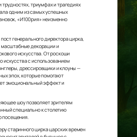
 трудностях, триумфах и трагедиях
тала одним из самых успешных
тановок, «И100рия» неизменно
пост генерального директора цирка,
 масштабные декорации и
кового искусства. От роскоши
го искусства с использованием
жонглеры, дрессировщики и клоуны —
ных эпох, которые помогают
ает эмоциональный эффект и
ляющее шоу позволяет зрителям
данный специально к столетию
о посещения.
еру старинного цирка царских времен
еносит зрителей в будущее с