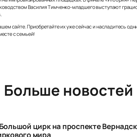
руководством Василия Тимченко-младшего выступают граци
.
ашем сайте. Приобретайте их уже сейчас и насладитесь од
есте с семьей!
Больше новостей
 Большой цирк на проспекте Вернадск
иркового мира