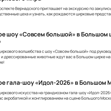
оспекте Вернадского приглашает на экскурсию по закулись
ственные цеха и узнать, как рождаются цирковые предста
е шоу «Совсем большой» в Большом 
о
циркового волшебства с шоу «Совсем большой» под руков
 и дрессированные животные ждут вас в Большом цирке на 
ие!
е гала-шоу «Идол-2026» в Большом 
циркового искусства на грандиозном гала-шоу «Идол-202
ас акробатикой и жонглированием на сцене Большого Моско