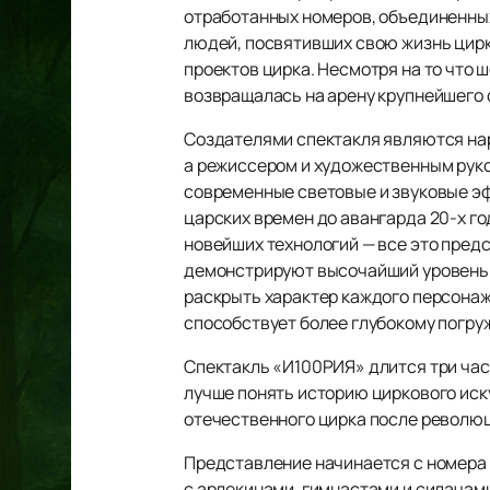
отработанных номеров, объединенных
людей, посвятивших свою жизнь цирку
проектов цирка. Несмотря на то что 
возвращалась на арену крупнейшего 
Создателями спектакля являются нар
а режиссером и художественным рук
современные световые и звуковые эф
царских времен до авангарда 20-х го
новейших технологий — все это предс
демонстрируют высочайший уровень 
раскрыть характер каждого персона
способствует более глубокому погру
Спектакль «И100РИЯ» длится три час
лучше понять историю циркового иску
отечественного цирка после революц
Представление начинается с номера 
с арлекинами, гимнастами и силачам