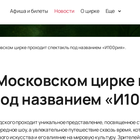
Афиша и билеты
Новости
О цирке
Еще
вском цирке проходит спектакль под названием «И100рия».
Московском цирке
под названием «И1
дского проходит уникальное представление, посвященное 
ередное шоу, а увлекательное путешествие сквозь время, к
го искусства и его влияние на мировую культуру. Зрителей