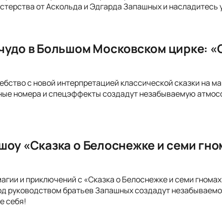
стерства от Аскольда и Эдгарда Запашных и насладитесь
чудо в Большом Московском цирке: «С
ебство с новой интерпретацией классической сказки на м
ые номера и спецэффекты создадут незабываемую атмосфе
шоу «Сказка о Белоснежке и семи гн
магии и приключений с «Сказка о Белоснежке и семи гнома
од руководством братьев Запашных создадут незабываемое
е себя!