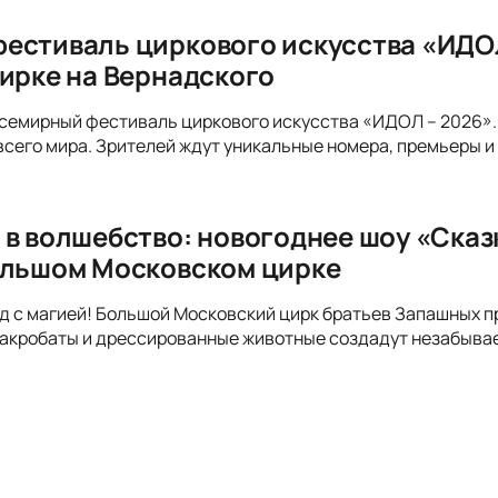
естиваль циркового искусства «ИДОЛ
Цирке на Вернадского
семирный фестиваль циркового искусства «ИДОЛ – 2026». 
всего мира. Зрителей ждут уникальные номера, премьеры и
 в волшебство: новогоднее шоу «Сказ
ольшом Московском цирке
д с магией! Большой Московский цирк братьев Запашных п
 акробаты и дрессированные животные создадут незабывае