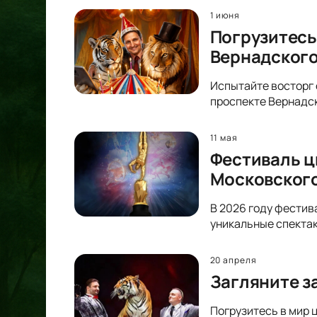
1 июня
Погрузитесь
Вернадског
Испытайте восторг 
проспекте Вернадск
11 мая
Фестиваль ц
Московского
В 2026 году фестив
уникальные спектак
20 апреля
Загляните з
Погрузитесь в мир 