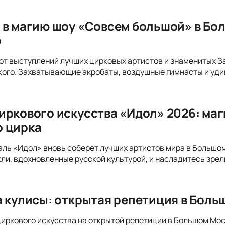
 в магию шоу «Совсем большой» в Бо
о
от выступлений лучших цирковых артистов и знаменитых 
ого. Захватывающие акробаты, воздушные гимнасты и уди
иркового искусства «Идол» 2026: ма
 цирка
аль «Идол» вновь соберет лучших артистов мира в Большо
ли, вдохновленные русской культурой, и насладитесь зре
а кулисы: открытая репетиция в Бол
циркового искусства на открытой репетиции в Большом Мос