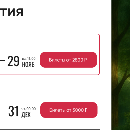
тия
29
вс, 11:00
Билеты от
2800
₽
НОЯБ
31
чт, 00:00
Билеты от
3000
₽
ДЕК