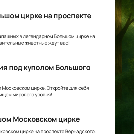
льшом цирке на проспекте
Запашных в легендарном Большом цирке на
вительные животные ждут вас!
гия под куполом Большого
м Московском цирке. Откройте для себя
лищем мирового уровня!
ьшом Московском цирке
ковском цирке на проспекте Вернадского.