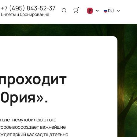
+7 (495) 843-52-37
₽
RU
Билеты и бронирование
.د.ب
د.إ
$
€
ر.ق
ر.ع.
 проходит
₽
ر.س
00рия».
£
столетнему юбилею этого
оторое воссоздает важнейшие
 ждет яркий каскад тщательно