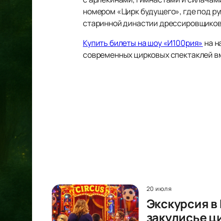
номером «Цирк будущего», где под 
старинной династии дрессировщиков
Купить билеты на шоу «И100рия»
на н
современных цирковых спектаклей вм
20 июля
Экскурсия в
закулисье ц