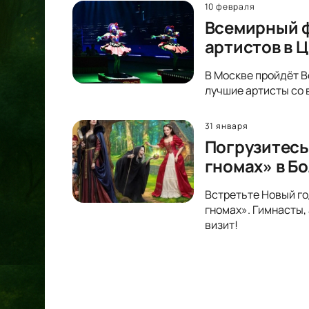
10 февраля
Всемирный ф
артистов в 
В Москве пройдёт В
лучшие артисты со 
31 января
Погрузитесь
гномах» в Б
Встретьте Новый го
гномах». Гимнасты,
визит!