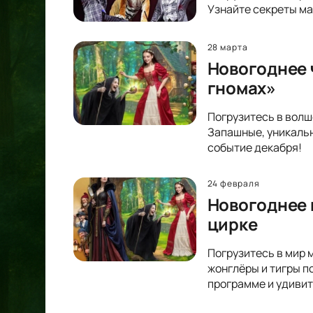
Узнайте секреты ма
28 марта
Новогоднее 
гномах»
Погрузитесь в волш
Запашные, уникальн
событие декабря!
24 февраля
Новогоднее 
цирке
Погрузитесь в мир 
жонглёры и тигры п
программе и удивит