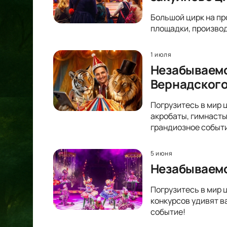
Большой цирк на пр
площадки, производ
1 июля
Незабываемо
Вернадског
Погрузитесь в мир 
акробаты, гимнасты
грандиозное событ
5 июня
Незабываемо
Погрузитесь в мир 
конкурсов удивят в
событие!