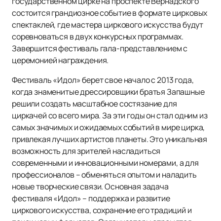
государственном цирке на проспекте Вернадского
состоится грандиозное событие в формате цирковых
спектаклей, где мастера циркового искусства будут
соревноваться в двух конкурсных программах.
Завершится фестиваль гала-представлением с
церемонией награждения.
Фестиваль «Идол» берет свое начало с 2013 года,
когда знаменитые дрессировщики братья Запашные
решили создать масштабное состязание для
циркачей со всего мира. За эти годы он стал одним из
самых значимых и ожидаемых событий в мире цирка,
привлекая лучших артистов планеты. Это уникальная
возможность для зрителей насладиться
современными и инновационными номерами, а для
профессионалов – обменяться опытом и наладить
новые творческие связи. Основная задача
фестиваля «Идол» – поддержка и развитие
циркового искусства, сохранение его традиций и