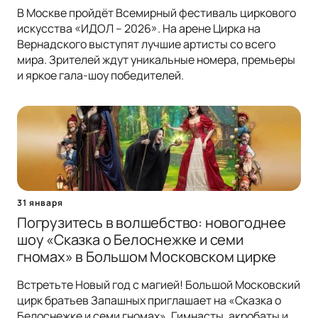
В Москве пройдёт Всемирный фестиваль циркового
искусства «ИДОЛ – 2026». На арене Цирка на
Вернадского выступят лучшие артисты со всего
мира. Зрителей ждут уникальные номера, премьеры
и яркое гала-шоу победителей.
31 января
Погрузитесь в волшебство: новогоднее
шоу «Сказка о Белоснежке и семи
гномах» в Большом Московском цирке
Встретьте Новый год с магией! Большой Московский
цирк братьев Запашных приглашает на «Сказка о
Белоснежке и семи гномах». Гимнасты, акробаты и