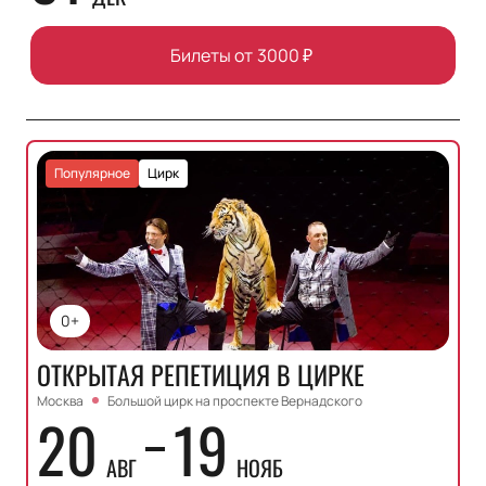
Билеты от
3000
₽
Популярное
Цирк
0+
ОТКРЫТАЯ РЕПЕТИЦИЯ В ЦИРКЕ
Москва
Большой цирк на проспекте Вернадского
20
19
АВГ
НОЯБ