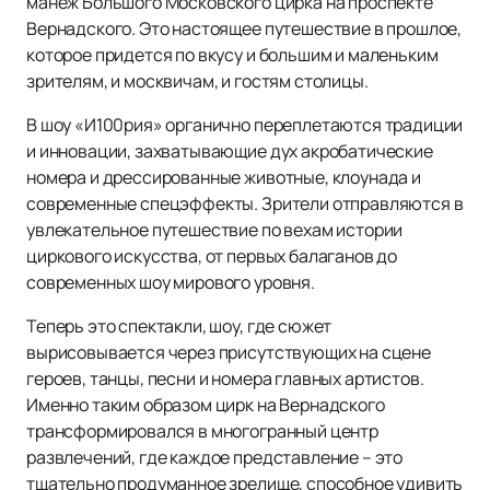
манеж Большого Московского цирка на проспекте
Вернадского. Это настоящее путешествие в прошлое,
которое придется по вкусу и большим и маленьким
зрителям, и москвичам, и гостям столицы.
В шоу «И100рия» органично переплетаются традиции
и инновации, захватывающие дух акробатические
номера и дрессированные животные, клоунада и
современные спецэффекты. Зрители отправляются в
увлекательное путешествие по вехам истории
циркового искусства, от первых балаганов до
современных шоу мирового уровня.
Теперь это спектакли, шоу, где сюжет
вырисовывается через присутствующих на сцене
героев, танцы, песни и номера главных артистов.
Именно таким образом цирк на Вернадского
трансформировался в многогранный центр
развлечений, где каждое представление – это
тщательно продуманное зрелище, способное удивить