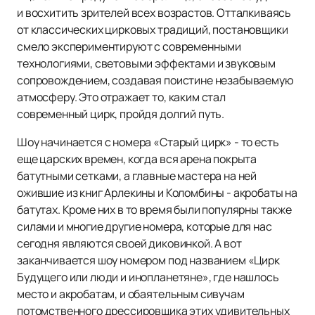
и восхитить зрителей всех возрастов. Отталкиваясь
от классических цирковых традиций, постановщики
смело экспериментируют с современными
технологиями, световыми эффектами и звуковым
сопровождением, создавая поистине незабываемую
атмосферу. Это отражает то, каким стал
современный цирк, пройдя долгий путь.
Шоу начинается с номера «Старый цирк» - то есть
еще царских времен, когда вся арена покрыта
батутными сетками, а главные мастера на ней
ожившие из книг Арлекины и Коломбины - акробаты на
батутах. Кроме них в то время были популярны также
силами и многие другие номера, которые для нас
сегодня являются своей диковинкой. А вот
заканчивается шоу номером под названием «Цирк
Будущего или люди и инопланетяне», где нашлось
место и акробатам, и обаятельным сивучам
потомственного дрессировщика этих удивительных