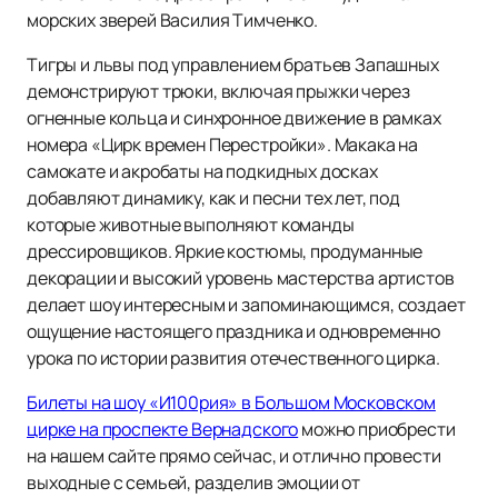
морских зверей Василия Тимченко.
Тигры и львы под управлением братьев Запашных
демонстрируют трюки, включая прыжки через
огненные кольца и синхронное движение в рамках
номера «Цирк времен Перестройки». Макака на
самокате и акробаты на подкидных досках
добавляют динамику, как и песни тех лет, под
которые животные выполняют команды
дрессировщиков. Яркие костюмы, продуманные
декорации и высокий уровень мастерства артистов
делает шоу интересным и запоминающимся, создает
ощущение настоящего праздника и одновременно
урока по истории развития отечественного цирка.
Билеты на шоу «И100рия» в Большом Московском
цирке на проспекте Вернадского
можно приобрести
на нашем сайте прямо сейчас, и отлично провести
выходные с семьей, разделив эмоции от