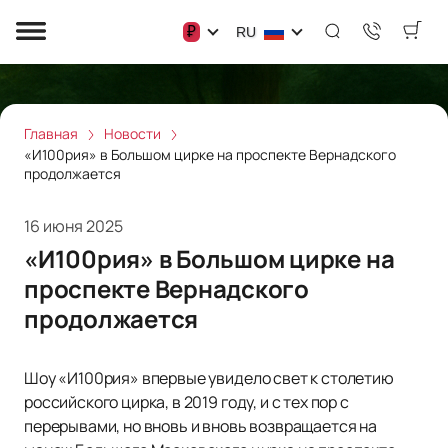
₽
RU
Главная
Новости
«И100рия» в Большом цирке на проспекте Вернадского
продолжается
16 июня 2025
«И100рия» в Большом цирке на
проспекте Вернадского
продолжается
Шоу «И100рия» впервые увидело свет к столетию
российского цирка, в 2019 году, и с тех пор с
перерывами, но вновь и вновь возвращается на