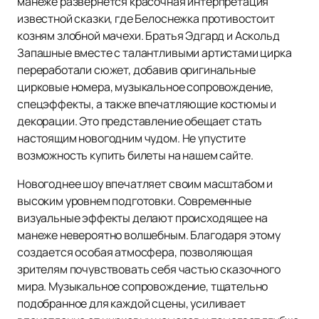
манеже развернется красочная интерпретация
известной сказки, где Белоснежка противостоит
козням злобной мачехи. Братья Эдгард и Аскольд
Запашные вместе с талантливыми артистами цирка
переработали сюжет, добавив оригинальные
цирковые номера, музыкальное сопровождение,
спецэффекты, а также впечатляющие костюмы и
декорации. Это представление обещает стать
настоящим новогодним чудом. Не упустите
возможность купить билеты на нашем сайте.
Новогоднее шоу впечатляет своим масштабом и
высоким уровнем подготовки. Современные
визуальные эффекты делают происходящее на
манеже невероятно волшебным. Благодаря этому
создается особая атмосфера, позволяющая
зрителям почувствовать себя частью сказочного
мира. Музыкальное сопровождение, тщательно
подобранное для каждой сцены, усиливает