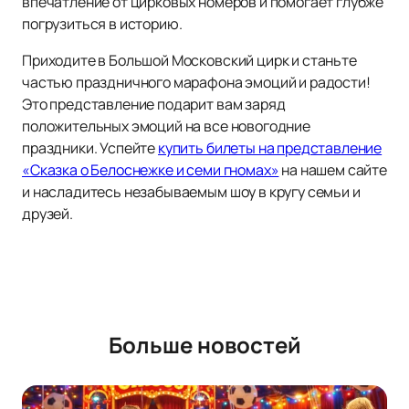
впечатление от цирковых номеров и помогает глубже
погрузиться в историю.
Приходите в Большой Московский цирк и станьте
частью праздничного марафона эмоций и радости!
Это представление подарит вам заряд
положительных эмоций на все новогодние
праздники. Успейте
купить билеты на представление
«Сказка о Белоснежке и семи гномах»
на нашем сайте
и насладитесь незабываемым шоу в кругу семьи и
друзей.
Больше новостей