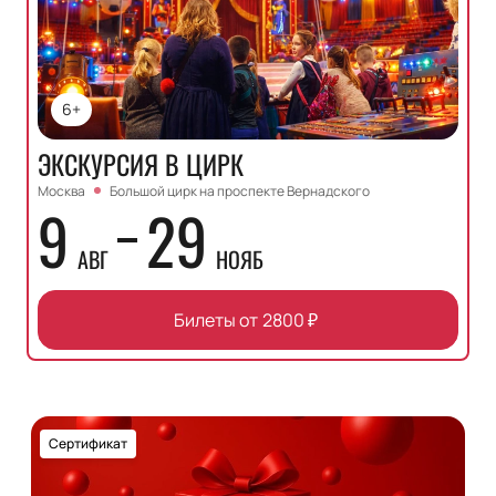
6+
ЭКСКУРСИЯ В ЦИРК
Москва
Большой цирк на проспекте Вернадского
9
29
АВГ
НОЯБ
Билеты от
2800
₽
Сертификат