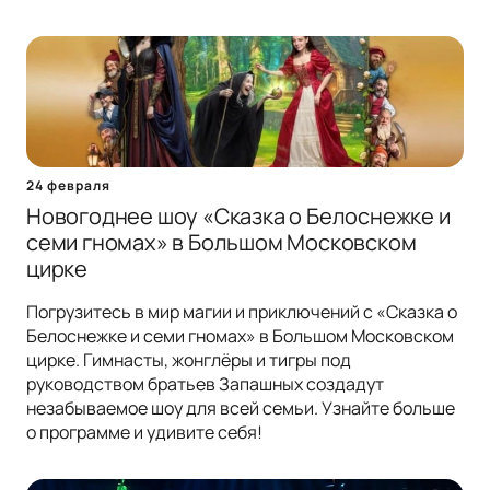
24 февраля
Новогоднее шоу «Сказка о Белоснежке и
семи гномах» в Большом Московском
цирке
Погрузитесь в мир магии и приключений с «Сказка о
Белоснежке и семи гномах» в Большом Московском
цирке. Гимнасты, жонглёры и тигры под
руководством братьев Запашных создадут
незабываемое шоу для всей семьи. Узнайте больше
о программе и удивите себя!