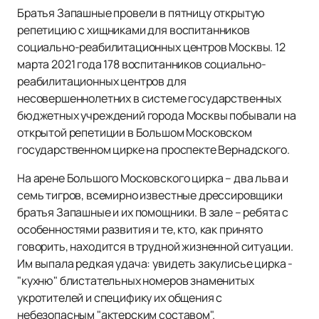
Братья Запашные провели в пятницу открытую
репетицию с хищниками для воспитанников
социально-реабилитационных центров Москвы. 12
марта 2021 года 178 воспитанников социально-
реабилитационных центров для
несовершеннолетних в системе государственных
бюджетных учреждений города Москвы побывали на
открытой репетиции в Большом Московском
государственном цирке на проспекте Вернадского.
На арене Большого Московского цирка – два льва и
семь тигров, всемирно известные дрессировщики
братья Запашные и их помощники. В зале – ребята с
особенностями развития и те, кто, как принято
говорить, находится в трудной жизненной ситуации.
Им выпала редкая удача: увидеть закулисье цирка -
"кухню" блистательных номеров знаменитых
укротителей и специфику их общения с
небезопасным "актерским составом".